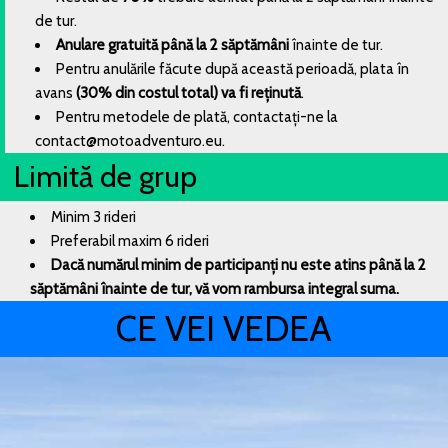
de tur.
Anulare gratuită până la 2 săptămâni
înainte de tur.
Pentru anulările făcute după această perioadă, plata în
avans
(30% din costul total) va fi reținută
.
Pentru metodele de plată, contactați-ne la
contact@motoadventuro.eu
.
Limită de grup
Minim 3 rideri
Preferabil maxim 6 rideri
Dacă numărul minim de participanți nu este atins până la 2
săptămâni înainte de tur, vă vom rambursa integral suma.
CE VEI VEDEA