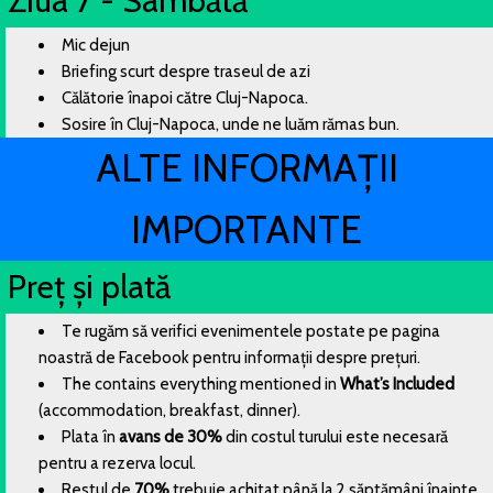
Ziua 7 - Sâmbătă
Mic dejun
Briefing scurt despre traseul de azi
Călătorie înapoi către Cluj-Napoca.
Sosire în Cluj-Napoca, unde ne luăm rămas bun.
ALTE INFORMAȚII
IMPORTANTE
Preț și plată
Te rugăm să verifici evenimentele postate pe pagina
noastră de Facebook pentru informații despre prețuri.
The contains everything mentioned in
What’s Included
(accommodation, breakfast, dinner).
Plata în
avans de 30%
din costul turului este necesară
pentru a rezerva locul.
Restul de
70%
trebuie achitat până la 2 săptămâni înainte