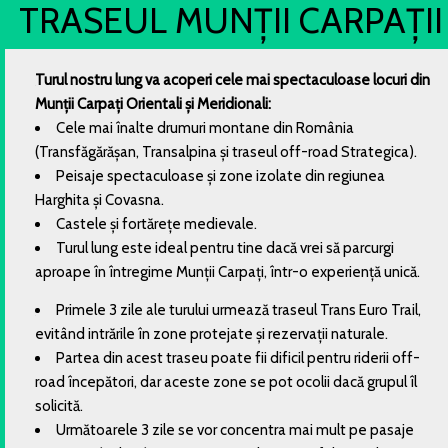
TRASEUL MUNȚII CARPAȚII
Turul nostru lung va acoperi cele mai spectaculoase locuri din
Munții Carpați Orientali și Meridionali:
Cele mai înalte drumuri montane din România
(Transfăgărășan, Transalpina și traseul off-road Strategica).
Peisaje spectaculoase și zone izolate din regiunea
Harghita și Covasna.
Castele și fortărețe medievale.
Turul lung este ideal pentru tine dacă vrei să parcurgi
aproape în întregime Munții Carpați, într-o experiență unică.
Primele 3 zile ale turului urmează traseul Trans Euro Trail,
evitând intrările în zone protejate și rezervații naturale.
Partea din acest traseu poate fii dificil pentru riderii off-
road începători, dar aceste zone se pot ocolii dacă grupul îl
solicită.
Următoarele 3 zile se vor concentra mai mult pe pasaje