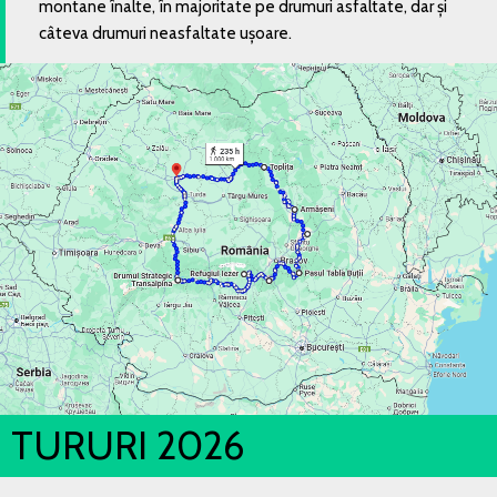
montane înalte, în majoritate pe drumuri asfaltate, dar și
câteva drumuri neasfaltate ușoare.
TURURI 2026